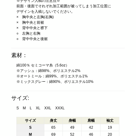
※デザイン入稿の注意点※
前面・後面でそれぞれ加工範囲が被ってしまう加工位置に
デザインを入稿しないでください。
× 胸中央と左胸(右胸)
× 胸中央と前裾
× 背中中央と襟下
○ 左胸と右胸
○ 背中中央と後裾
素材：
綿100％ セミコーマ糸（5.6oz）
※アッシュ：綿98%、ポリエステル2%
※オートミール：綿99%、ポリエステル1%
※ミックスグレー：綿90%、ポリエステル10%
サイズ:
S
M
L
XL
XXL
XXXL
サイズ
身丈
身幅
肩幅
袖丈
S
65
49
42
19
M
69
52
46
20