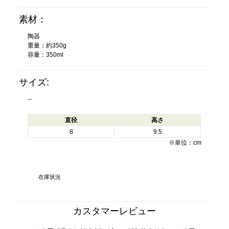
素材：
陶器
重量：約350g
容量：350ml
サイズ:
--
直径
高さ
8
9.5
※単位：cm
在庫状況
カスタマーレビュー